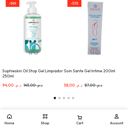
-34%
-33%
Sophieskin Oil Stop Gel Limpiador
Soin Sante Gel Intime 200ml
L
250ml
G
94,00
د.م.
143,00
د.م.
58,00
د.م.
87,00
د.م.
Home
Shop
Cart
Account