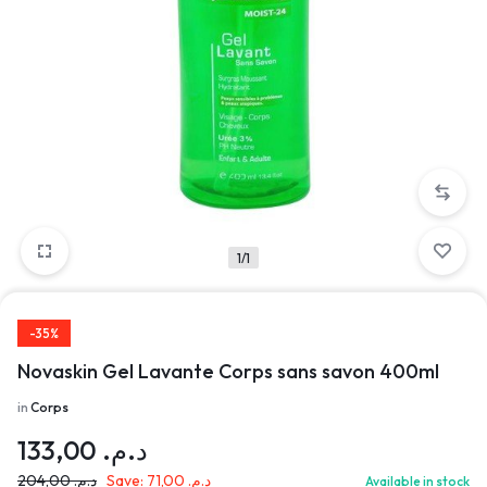
1/1
-35%
Novaskin Gel Lavante Corps sans savon 400ml
in
Corps
133,00
د.م.
204,00
د.م.
Save:
71,00
د.م.
Available in stock