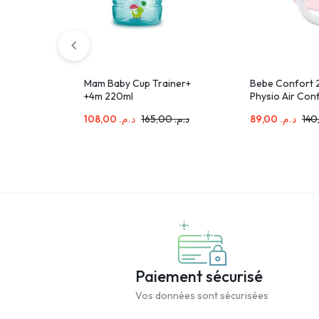
Mam Baby Cup Trainer+
Bebe Confort 2
+4m 220ml
Physio Air Conf
souris
108,00
د.م.
165,00
د.م.
89,00
د.م.
Paiement sécurisé
Vos données sont sécurisées