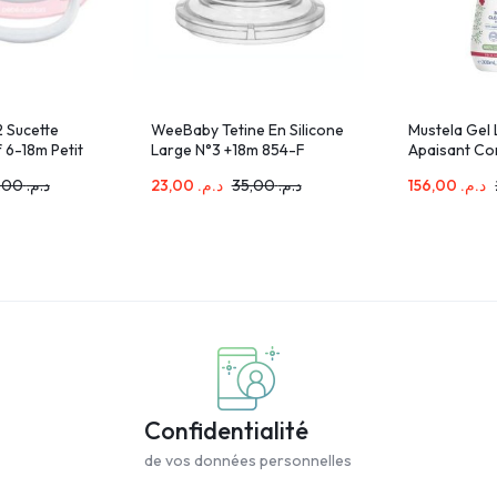
 Sucette
WeeBaby Tetine En Silicone
Mustela Gel
 6-18m Petit
Large N°3 +18m 854-F
Apaisant Co
Peaux Tres 
140,00
د.م.
23,00
د.م.
35,00
د.م.
156,00
د.م.
300ml
Confidentialité
de vos données personnelles