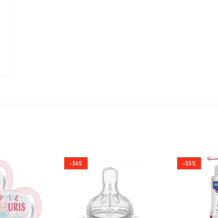
-34%
-35%