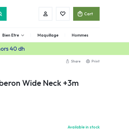
Cart
Bien Etre
Maquillage
Hommes
hors 40 dh
Share
Print
iberon Wide Neck +3m
Available in stock