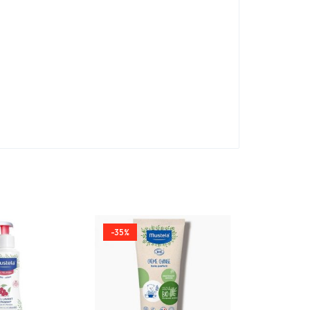
-35%
-33%