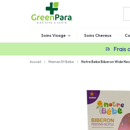
GREENPARA
Parapharmacie
Soins Visage
Soins Cheveux
Co
en
ligne
Frais 
Maroc
Accueil
Maman Et Bebe
Notre Bebe Biberon Wide Ne