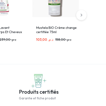
 Lavant
Mustela BIO Crème change
NaturEso
rps Et Cheveux
certifiée 75ml
Savon Do
Sensibles
239,00
د.م.
103,00
د.م.
158,00
د.م.
10,00
د.م
Produits certifiés
Garantie et fiche produit