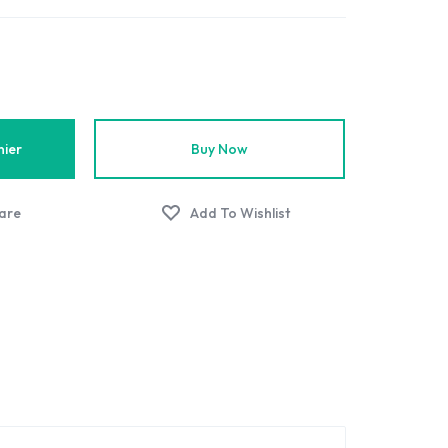
nier
Buy Now