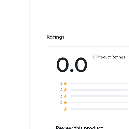
Ratings
0.0
0 Product Ratings
5
4
3
2
1
Review this product