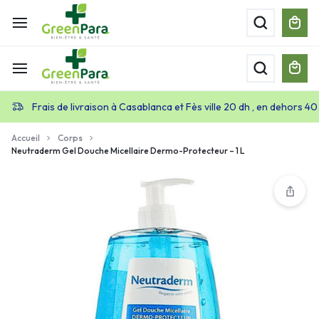
Frais de livraison à Casablanca et Fès ville 20 dh , en dehors 40
Accueil
Corps
Neutraderm Gel Douche Micellaire Dermo-Protecteur – 1 L