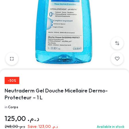
1/1
-50%
Neutraderm Gel Douche Micellaire Dermo-
Protecteur – 1 L
in
Corps
125,00
د.م.
248,00
د.م.
Save:
123,00
د.م.
Available in stock