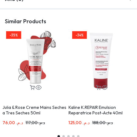
Similar Products
-35%
-34%
Julia & Rose Creme Mains Seches
Kaline K.REPAIR Emulsion
I
a Tres Seches 50ml
Reparatrice Post-Acte 40ml
76,00
د.م.
117,00
د.م.
125,00
د.م.
188,00
د.م.