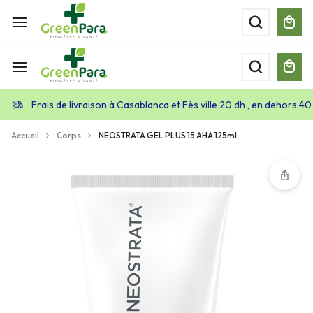
Frais de livraison à Casablanca et Fès ville 20 dh , en dehors 40
Accueil
Corps
NEOSTRATA GEL PLUS 15 AHA 125ml