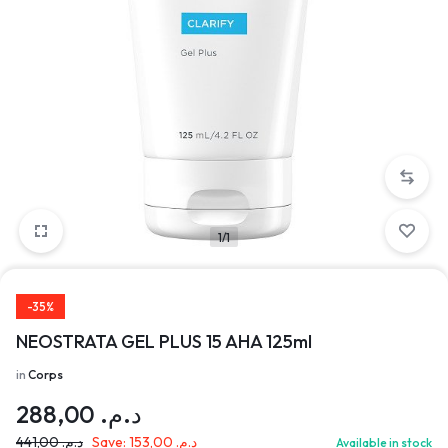
1/1
-35%
NEOSTRATA GEL PLUS 15 AHA 125ml
in
Corps
288,00
د.م.
441,00
د.م.
Save:
153,00
د.م.
Available in stock