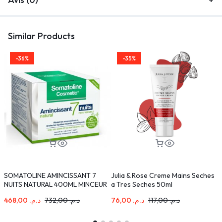
Similar Products
-36%
-35%
SOMATOLINE AMINCISSANT 7
Julia & Rose Creme Mains Seches
P
NUITS NATURAL 400ML MINCEUR
a Tres Seches 50ml
D
PEAUX SENSIBLES
468,00
د.م.
732,00
د.م.
76,00
د.م.
117,00
د.م.