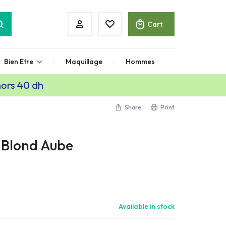
Cart
Bien Etre
Maquillage
Hommes
hors 40 dh
Share
Print
 Blond Aube
Available in stock