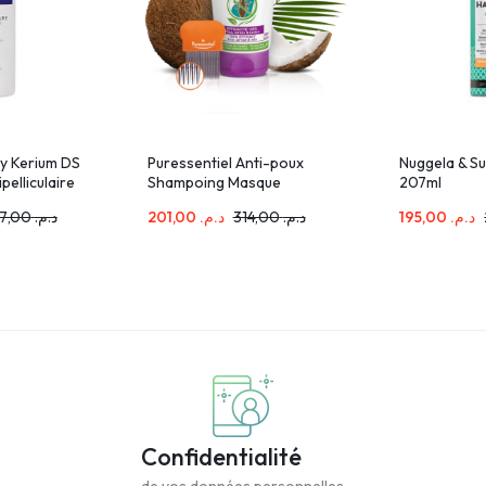
y Kerium DS
Puressentiel Anti-poux
Nuggela & Su
elliculaire
Shampoing Masque
207ml
ules Grasses
Traitant 2en 1 150ml
207,00
د.م.
201,00
د.م.
314,00
د.م.
195,00
د.م.
125ml
Confidentialité