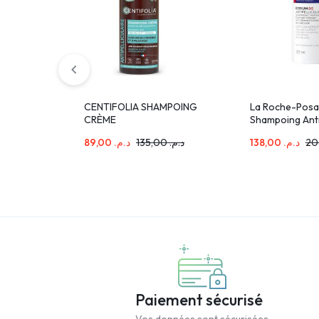
CENTIFOLIA SHAMPOING
La Roche-Posa
CRÈME
Shampoing Antip
ANTIPELLICULAIRE200ml
Intensif Pellic
89,00
د.م.
135,00
د.م.
138,00
د.م.
Persistantes | 
Paiement sécurisé