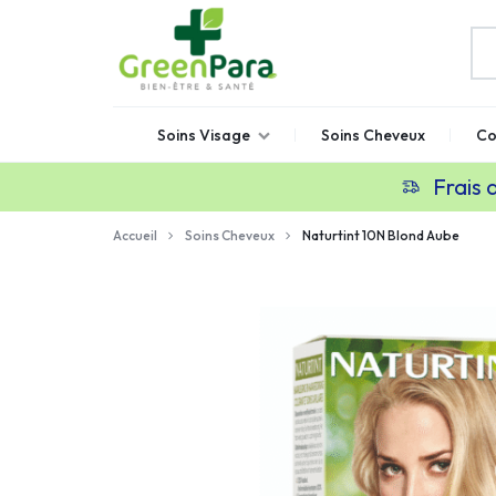
GREENPARA
Parapharmacie
Soins Visage
Soins Cheveux
Co
en
ligne
Frais 
Maroc
Accueil
Soins Cheveux
Naturtint 10N Blond Aube