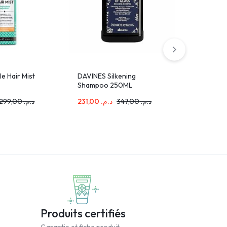
le Hair Mist
DAVINES Silkening
Ecrinal S
Shampoo 250ML
Anti-Chu
299,00
د.م.
231,00
د.م.
347,00
د.م.
485,00
.م
Produits certifiés