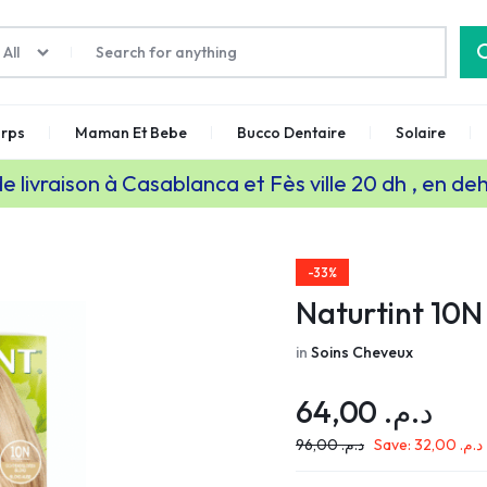
All
rps
Maman Et Bebe
Bucco Dentaire
Solaire
de livraison à Casablanca et Fès ville 20 dh , en de
-33%
Naturtint 10N
in
Soins Cheveux
64,00
د.م.
96,00
د.م.
Save:
32,00
د.م.