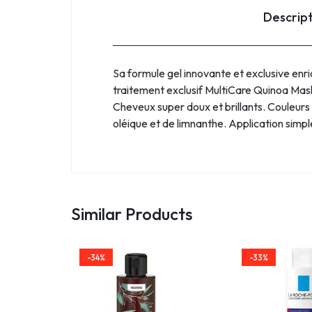
Descrip
Sa formule gel innovante et exclusive enr
traitement exclusif MultiCare Quinoa Mask
Cheveux super doux et brillants. Couleurs 
oléique et de limnanthe. Application simpl
Similar Products
-34%
-33%