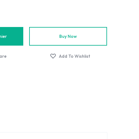
nier
Buy Now