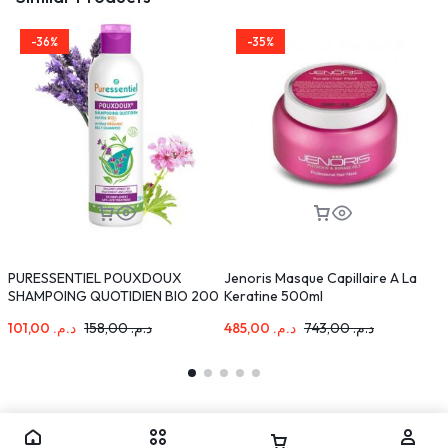
-36%
-35%
PURESSENTIEL POUXDOUX
Jenoris Masque Capillaire A La
D
SHAMPOING QUOTIDIEN BIO 200
Keratine 500ml
ML
101,00
د.م.
158,00
د.م.
485,00
د.م.
743,00
د.م.