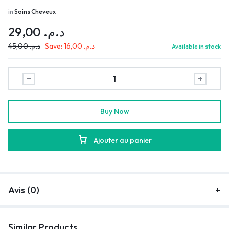
in
Soins Cheveux
29,00
د.م.
45,00
د.م.
Save:
16,00
د.م.
Available in stock
Buy Now
Ajouter au panier
Avis (0)
Similar Products