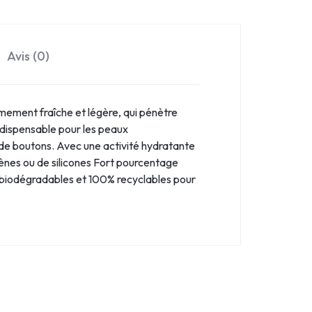
Avis (0)
rêmement fraîche et légère, qui pénètre
indispensable pour les peaux
ion de boutons. Avec une activité hydratante
abènes ou de silicones Fort pourcentage
s biodégradables et 100% recyclables pour