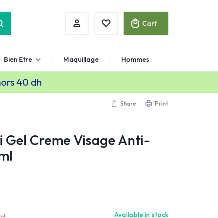
Cart
Bien Etre
Maquillage
Hommes
hors 40 dh
Share
Print
ri Gel Creme Visage Anti-
ml
د..
Available in stock