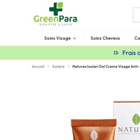
GREENPARA
Parapharmacie
Soins Visage
Soins Cheveux
Co
en
ligne
Frais 
Maroc
Accueil
Solaire
Natures Isolari Gel Creme Visage Ant