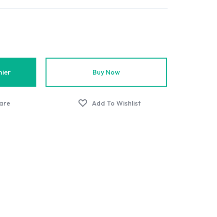
nier
Buy Now