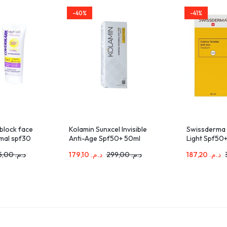
-40%
-41%
block face
Kolamin Sunxcel Invisible
Swissderma 
rmal spf30
Anti-Age Spf50+ 50ml
Light Spf50
275,00
د.م.
179,10
د.م.
299,00
د.م.
187,20
د.م.