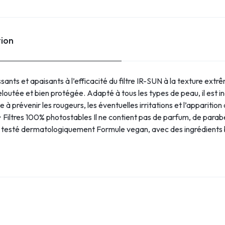
tion
issants et apaisants à l’efficacité du filtre IR-SUN à la texture ext
loutée et bien protégée. Adapté à tous les types de peau, il est 
ide à prévenir les rougeurs, les éventuelles irritations et l’apparit
e ⋅ Filtres 100% photostables Il ne contient pas de parfum, de par
l et testé dermatologiquement Formule vegan, avec des ingrédient