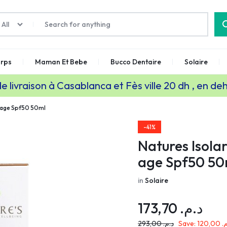
All
rps
Maman Et Bebe
Bucco Dentaire
Solaire
de livraison à Casablanca et Fès ville 20 dh , en de
i-age Spf50 50ml
-41%
Natures Isola
age Spf50 50
in
Solaire
173,70
د.م.
293,00
د.م.
Save:
120,00
م