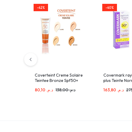
-42%
-40%
Coverteint Creme Solaire
Covermark ray
Teintee Bronze Spf50+
plus Teinte No
50ml
50ml
80,10
د.م.
138,00
د.م.
163,80
د.م.