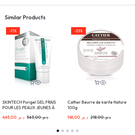
Similar Products
-17%
-33%
SKINTECH Purigel GEL FRAIS
Cattier Beurre de karite Nature
B
POUR LES PEAUX JEUNES À
100g
C
TENDANCE ACNÉIQUE 50ml
465,00
د.م.
563,00
د.م.
145,00
د.م.
218,00
د.م.