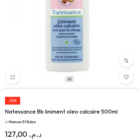
1/1
-35%
Natessance Bb liniment oleo calcaire 500ml
in
Maman Et Bebe
127,00
د.م.