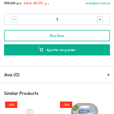
195,00
د.م.
Save:
68,00
د.م.
Available in stock
Buy Now
Ajouter au panier
Avis (0)
Similar Products
-34%
-34%