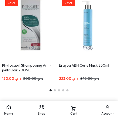
-35%
-35%
Phytocapill Shampooing Anti-
Erayba ABH Curls Mask 250ml
pelliculair 200ML
S
130,00
د.م.
200,00
د.م.
223,00
د.م.
342,00
د.م.
Home
Shop
Cart
Account