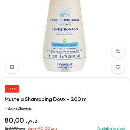
1/1
-33%
Mustela Shampoing Doux – 200 ml
in
Soins Cheveux
80,00
د.م.
120,00
د.م.
Save:
40,00
د.م.
Available in stock