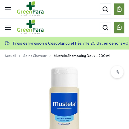
Frais de livraison à Casablanca et Fès ville 20 dh , en dehors 40
Accueil
Soins Cheveux
Mustela Shampoing Doux – 200 ml