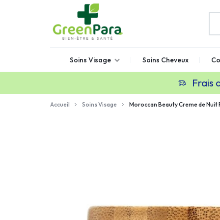
GREENPARA
Parapharmacie
Soins Visage
Soins Cheveux
Co
en
ligne
Frais 
Maroc
Accueil
Soins Visage
Moroccan Beauty Creme de Nuit 