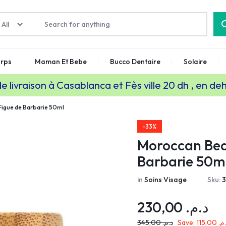
All
rps
Maman Et Bebe
Bucco Dentaire
Solaire
de livraison à Casablanca et Fès ville 20 dh , en de
Figue de Barbarie 50ml
-33%
Moroccan Bea
Barbarie 50m
in
Soins Visage
Sku:
3
230,00
د.م.
345,00
د.م.
Save:
115,00
.م