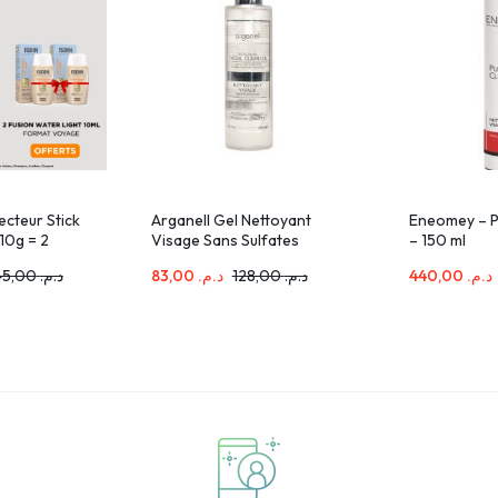
ecteur Stick
Arganell Gel Nettoyant
Eneomey – P
 10g = 2
Visage Sans Sulfates
– 150 ml
ion Water
200ml
345,00
د.م.
83,00
د.م.
128,00
د.م.
440,00
د.م.
rtes