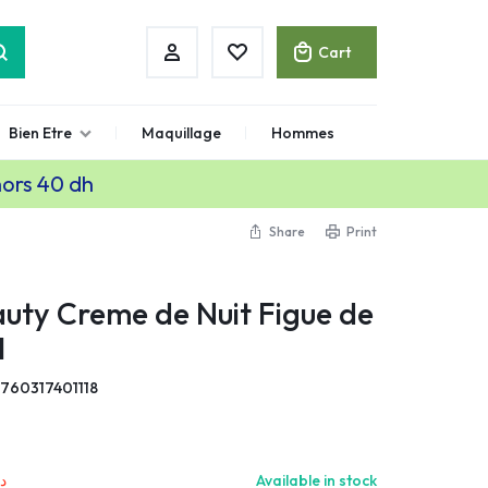
Cart
Bien Etre
Maquillage
Hommes
hors 40 dh
Share
Print
uty Creme de Nuit Figue de
l
760317401118
د.
Available in stock