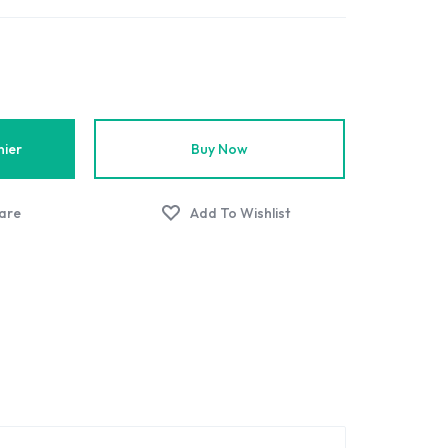
nier
Buy Now