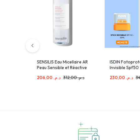
SENSILIS Eau Micellaire AR
ISDIN Fotoprot
Peau Sensible et Réactive
Invisible Spf50
400ml
Miniatures Fus
206,00
د.م.
312,00
د.م.
230,00
د.م.
Light 10ml Offe