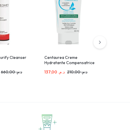
urify Cleanser
Centaurea Creme
ISISPHAR
Hydratante Compensatrice
Reveal Se
50ml
660,00
د.م.
137,00
د.م.
210,00
د.م.
245,00
.م