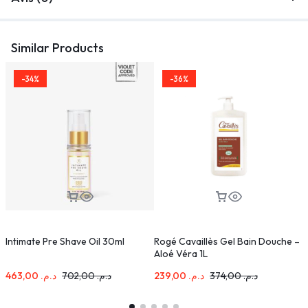
Similar Products
-34%
-36%
Intimate Pre Shave Oil 30ml
Rogé Cavaillès Gel Bain Douche –
N
Aloé Véra 1L
A
463,00
د.م.
702,00
د.م.
239,00
د.م.
374,00
د.م.