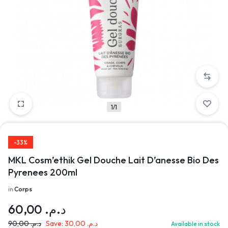
1/1
-33%
MKL Cosm’ethik Gel Douche Lait D’anesse Bio Des
Pyrenees 200ml
in
Corps
60,00
د.م.
90,00
د.م.
Save:
30,00
د.م.
Available in stock