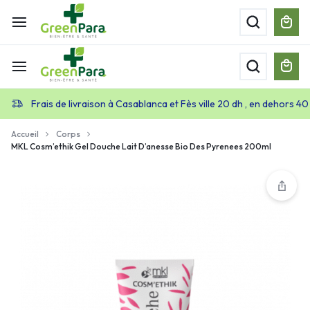
Frais de livraison à Casablanca et Fès ville 20 dh , en dehors 40
Accueil
Corps
MKL Cosm’ethik Gel Douche Lait D’anesse Bio Des Pyrenees 200ml