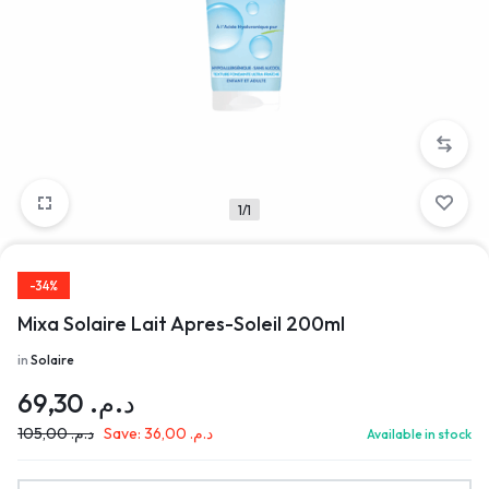
1/1
-34%
Mixa Solaire Lait Apres-Soleil 200ml
in
Solaire
69,30
د.م.
105,00
د.م.
Save:
36,00
د.م.
Available in stock