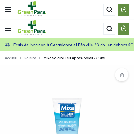
Frais de livraison à Casablanca et Fès ville 20 dh , en dehors 40
Accueil
Solaire
Mixa Solaire Lait Apres-Soleil 200ml