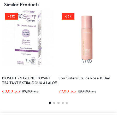
Similar Products
-33%
-36%
BIOSEPT 7.5 GEL NETTOYANT
Soul Sisters Eau de Rose 100ml
R
TRAITANT EXTRA-DOUX À L’ALOE
A
VERA 200 ML
60,00
د.م.
89,00
د.م.
77,00
د.م.
120,00
د.م.