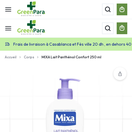
Frais de livraison à Casablanca et Fès ville 20 dh , en dehors 40
Accueil
Corps
MIXA Lait Panthénol Confort 250 ml