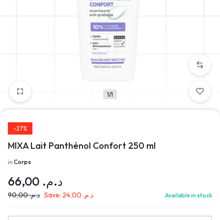
1/1
-27%
MIXA Lait Panthénol Confort 250 ml
in
Corps
66,00
د.م.
90,00
د.م.
Save:
24,00
د.م.
Available in stock