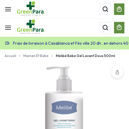
Frais de livraison à Casablanca et Fès ville 20 dh , en dehors 40
Accueil
Maman Et Bebe
Melibé Bebe Gel Lavant Doux 500ml