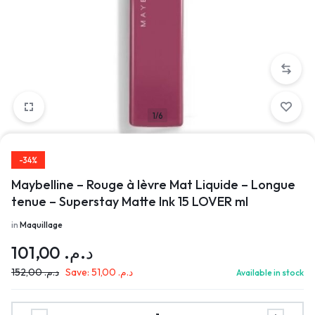
1/6
-34%
Maybelline – Rouge à lèvre Mat Liquide – Longue
tenue – Superstay Matte Ink 15 LOVER ml
in
Maquillage
101,00
د.م.
152,00
د.م.
Save:
51,00
د.م.
Available in stock