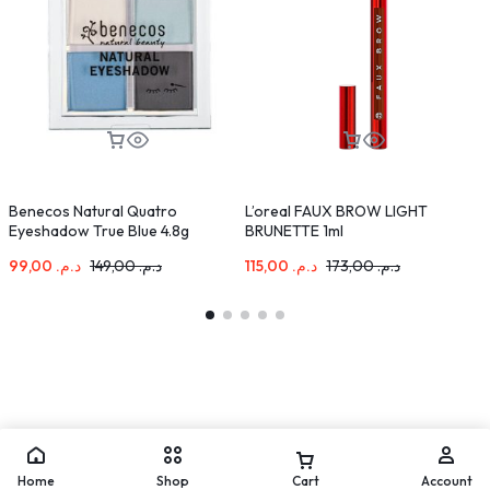
Benecos Natural Quatro
L’oreal FAUX BROW LIGHT
L
Eyeshadow True Blue 4.8g
BRUNETTE 1ml
à
C
99,00
د.م.
149,00
د.م.
115,00
د.م.
173,00
د.م.
Home
Shop
Cart
Account