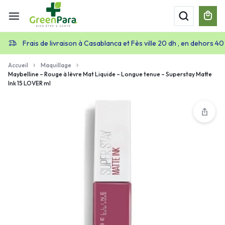
Frais de livraison à Casablanca et Fès ville 20 dh , en dehors 40
Accueil
Maquillage
Maybelline – Rouge à lèvre Mat Liquide – Longue tenue – Superstay Matte
Ink 15 LOVER ml