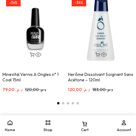
-34%
-34%
Minevital Vernis A Ongles n° 1
Herôme Dissolvant Soignant Sans
B
Coal 15ml
Acétone – 120ml
79,00
د.م.
120,00
د.م.
120,00
د.م.
183,00
د.م.
Home
Shop
Cart
Account