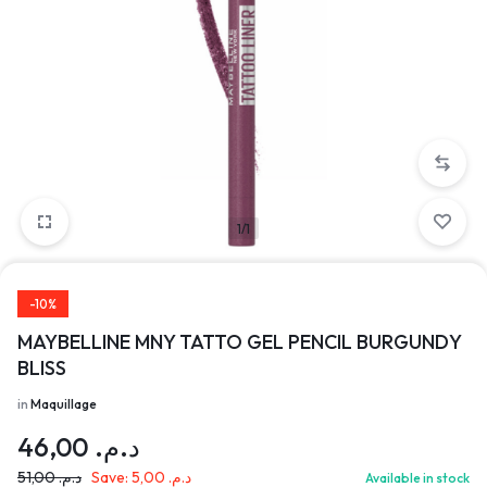
1/1
-10%
MAYBELLINE MNY TATTO GEL PENCIL BURGUNDY
BLISS
in
Maquillage
46,00
د.م.
51,00
د.م.
Save:
5,00
د.م.
Available in stock