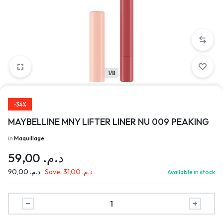
1/8
-34%
MAYBELLINE MNY LIFTER LINER NU 009 PEAKING
in
Maquillage
59,00
د.م.
90,00
د.م.
Save:
31,00
د.م.
Available in stock