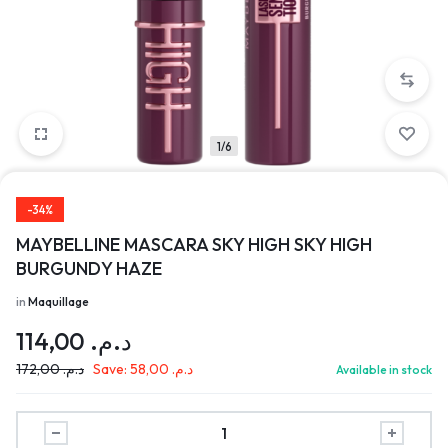
1/6
-34%
MAYBELLINE MASCARA SKY HIGH SKY HIGH
BURGUNDY HAZE
in
Maquillage
114,00
د.م.
172,00
د.م.
Save:
58,00
د.م.
Available in stock