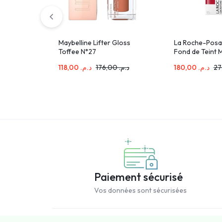
Maybelline Lifter Gloss
La Roche-Posa
Toffee N°27
Fond de Teint M
SPF20 Peau Mi
118,00
د.م.
176,00
د.م.
180,00
د.م.
| 30ml
Paiement sécurisé
Vos données sont sécurisées