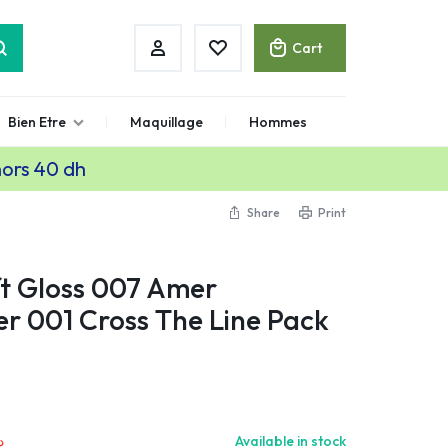
Cart
Bien Etre
Maquillage
Hommes
hors 40 dh
Share
Print
ft Gloss 007 Amer
ner 001 Cross The Line Pack
.
Available in stock