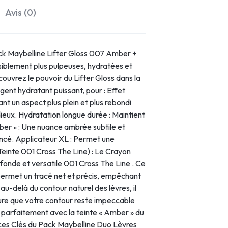
Avis (0)
ack Maybelline Lifter Gloss 007 Amber +
isiblement plus pulpeuses, hydratées et
ouvrez le pouvoir du Lifter Gloss dans la
gent hydratant puissant, pour : Effet
ant un aspect plus plein et plus rebondi
adieux. Hydratation longue durée : Maintient
mber » : Une nuance ambrée subtile et
oncé. Applicateur XL : Permet une
Teinte 001 Cross The Line) : Le Crayon
ofonde et versatile 001 Cross The Line . Ce
e permet un tracé net et précis, empêchant
 au-delà du contour naturel des lèvres, il
ssure que votre contour reste impeccable
e parfaitement avec la teinte « Amber » du
fices Clés du Pack Maybelline Duo Lèvres