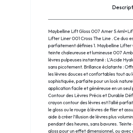
Descrip
Maybelline Lift Gloss 007 Amer 5.4ml+Lif
Lifter Liner 001 Cross The Line . Ce duo e
parfaitement définies 1. Maybelline Lifte
teinte chaleureuse et lumineuse 007 Amber 
lèvres pulpeuses instantané : L’Acide Hyalu
sans picotement. Brillance éclatante : Offr
les lèvres douces et confortables tout au 
sophistiquée, parfaite pour un look natu
application facile et généreuse en un seul
Contour des Lèvres Précis et Durable Défin
crayon contour des lèvres est l’allié parf
le gloss ou le rouge à lèvres de filer et a
aide à créer l’illusion de lèvres plus vol
pendant des heures, sans bavures. Teinte 
gloss pour un effet dimensionnel, ou avec