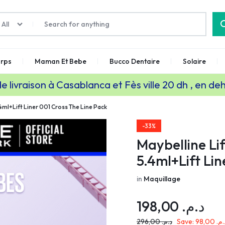
All
rps
Maman Et Bebe
Bucco Dentaire
Solaire
de livraison à Casablanca et Fès ville 20 dh , en de
4ml+Lift Liner 001 Cross The Line Pack
-33%
Maybelline Li
5.4ml+Lift Li
in
Maquillage
198,00
د.م.
296,00
د.م.
Save:
98,00
د.م