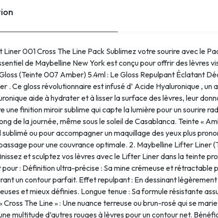
tion
t Liner 001 Cross The Line Pack Sublimez votre sourire avec le P
ssentiel de Maybelline New York est conçu pour offrir des lèvres v
r Gloss (Teinte 007 Amber) 5.4ml : Le Gloss Repulpant Éclatant Déc
. Ce gloss révolutionnaire est infusé d’ Acide Hyaluronique , un a
ronique aide à hydrater et à lisser la surface des lèvres, leur donn
e une finition miroir sublime qui capte la lumière pour un sourire r
long de la journée, même sous le soleil de Casablanca. Teinte « A
rel sublimé ou pour accompagner un maquillage des yeux plus pron
 passage pour une couvrance optimale. 2. Maybelline Lifter Liner (
issez et sculptez vos lèvres avec le Lifter Liner dans la teinte pr
ait pour : Définition ultra-précise : Sa mine crémeuse et rétractabl
ssurant un contour parfait. Effet repulpant : En dessinant légèrement
umineuses et mieux définies. Longue tenue : Sa formule résistante a
« Cross The Line » : Une nuance terreuse ou brun-rosé qui se mari
 une multitude d’autres rouges à lèvres pour un contour net. Béné