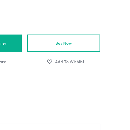
nier
Buy Now