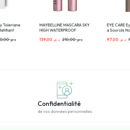
y Toleriane
MAYBELLINE MASCARA SKY
EYE CARE Ey
atifiant
HIGH WATERPROOF
a Sourcils N
xte à Grasse
270,00
د.م.
139,00
د.م.
210,00
د.م.
97,00
د.م.
Confidentialité
de vos données personnelles