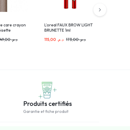
e care crayon
L’oreal FAUX BROW LIGHT
EYE CARE
oisette
BRUNETTE 1ml
G Naturel
149,00
د.م.
115,00
د.م.
173,00
د.م.
169,00
.م
Produits certifiés
Garantie et fiche produit