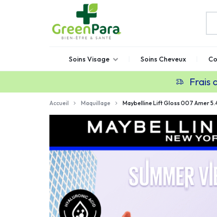
GREENPARA
Parapharmacie
Soins Visage
Soins Cheveux
Co
en
ligne
Frais 
Maroc
Accueil
Maquillage
Maybelline Lift Gloss 007 Amer 5.