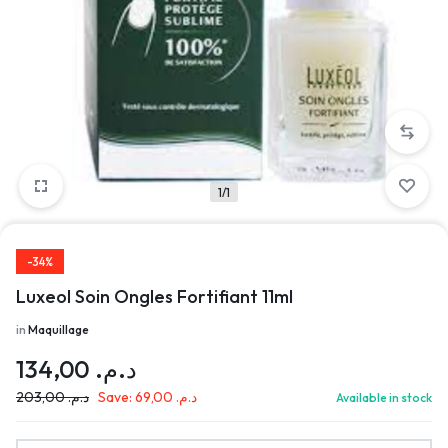
1/1
-34%
Luxeol Soin Ongles Fortifiant 11ml
in
Maquillage
134,00
د.م.
203,00
د.م.
Save:
69,00
د.م.
Available in stock