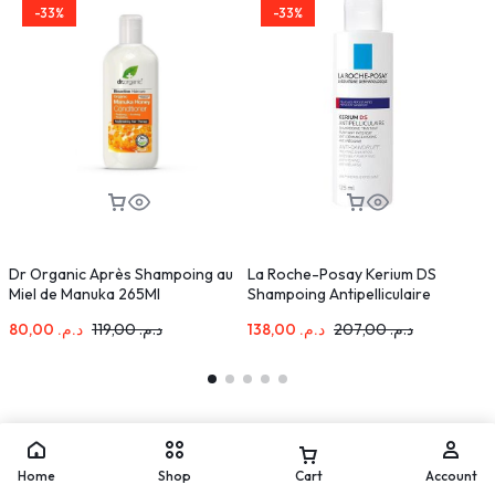
-33%
-33%
Dr Organic Après Shampoing au
La Roche-Posay Kerium DS
I
Miel de Manuka 265Ml
Shampoing Antipelliculaire
1
Intensif Pellicules Grasses
80,00
د.م.
119,00
د.م.
138,00
د.م.
207,00
د.م.
Persistantes | 125ml
Home
Shop
Cart
Account