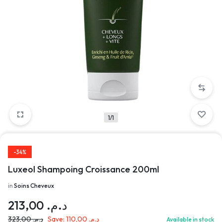
1/1
-34%
Luxeol Shampoing Croissance 200ml
in
Soins Cheveux
213,00
د.م.
323,00
د.م.
Save:
110,00
د.م.
Available in stock