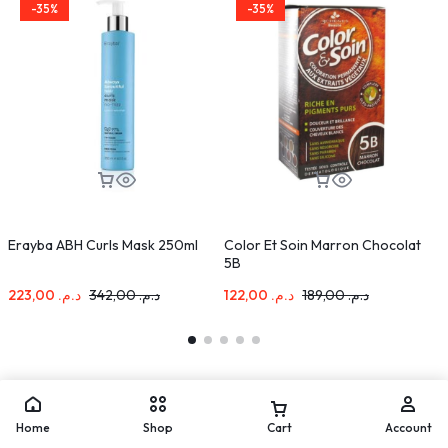
-35%
-35%
Erayba ABH Curls Mask 250ml
Color Et Soin Marron Chocolat
C
5B
A
223,00
د.م.
342,00
د.م.
122,00
د.م.
189,00
د.م.
Home
Shop
Cart
Account