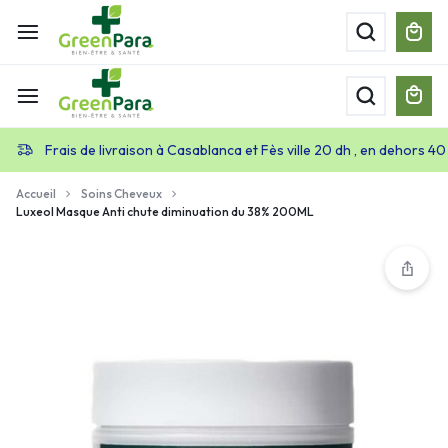
Frais de livraison à Casablanca et Fès ville 20 dh , en dehors 40
Accueil
Soins Cheveux
Luxeol Masque Anti chute diminuation du 38% 200ML