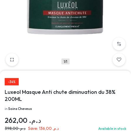
1/1
-34%
Luxeol Masque Anti chute diminuation du 38%
200ML
in
Soins Cheveux
262,00
د.م.
398,00
د.م.
Save:
136,00
د.م.
Available in stock