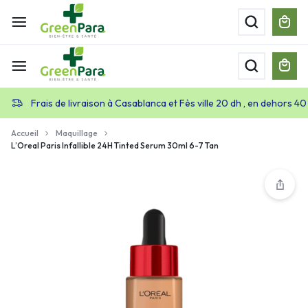
Frais de livraison à Casablanca et Fès ville 20 dh , en dehors 40
Accueil
Maquillage
L’Oreal Paris Infallible 24H Tinted Serum 30ml 6-7 Tan