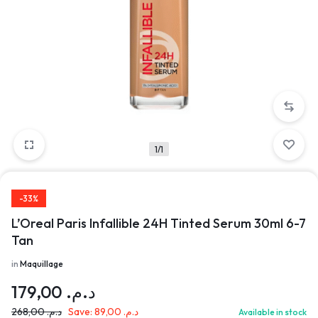
1/1
-33%
L’Oreal Paris Infallible 24H Tinted Serum 30ml 6-7
Tan
in
Maquillage
179,00
د.م.
268,00
د.م.
Save:
89,00
د.م.
Available in stock