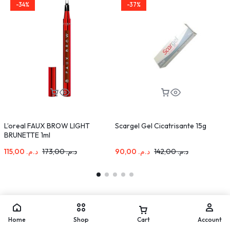
-34%
-37%
L’oreal FAUX BROW LIGHT
Scargel Gel Cicatrisante 15g
N
BRUNETTE 1ml
É
115,00
د.م.
173,00
د.م.
90,00
د.م.
142,00
د.م.
Home
Shop
Cart
Account