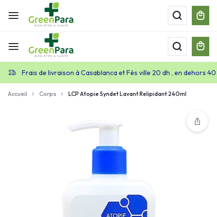
Frais de livraison à Casablanca et Fès ville 20 dh , en dehors 40
Accueil
Corps
LCP Atopie Syndet Lavant Relipidant 240ml