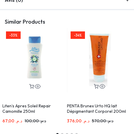
Similar Products
-33%
-34%
Liten’s Apres Soleil Repair
PENTA Brunex Urto HQ lait
P
Camomille 250ml
Dépigmentant Corporel 200ml
67,00
د.م.
100,00
د.م.
376,00
د.م.
570,00
د.م.