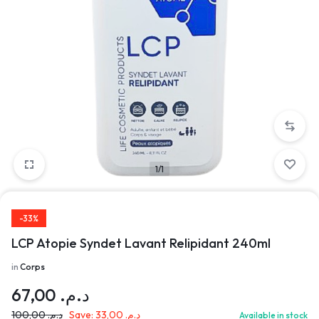
1/1
-33%
LCP Atopie Syndet Lavant Relipidant 240ml
in
Corps
67,00
د.م.
100,00
د.م.
Save:
33,00
د.م.
Available in stock