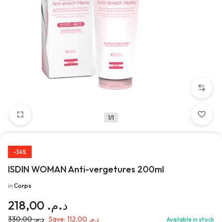
1/1
-34%
ISDIN WOMAN Anti-vergetures 200ml
in
Corps
218,00
د.م.
330,00
د.م.
Save:
112,00
د.م.
Available in stock