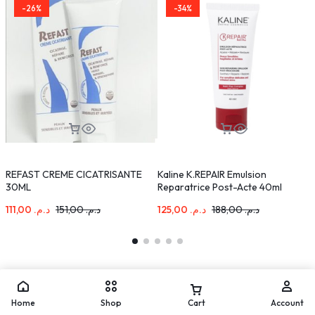
-26%
-34%
REFAST CREME CICATRISANTE
Kaline K.REPAIR Emulsion
S
30ML
Reparatrice Post-Acte 40ml
I
111,00
د.م.
151,00
د.م.
125,00
د.م.
188,00
د.م.
Home
Shop
Cart
Account