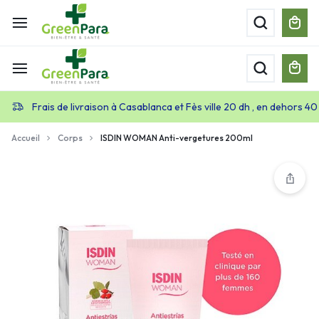
Frais de livraison à Casablanca et Fès ville 20 dh , en dehors 40
Accueil
Corps
ISDIN WOMAN Anti-vergetures 200ml