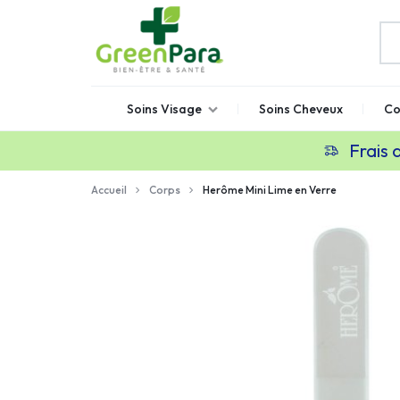
GREENPARA
Parapharmacie
Soins Visage
Soins Cheveux
Co
en
ligne
Frais 
Maroc
Accueil
Corps
Herôme Mini Lime en Verre