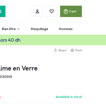
Cart
Bien Etre
Maquillage
Hommes
hors 40 dh
Share
Print
ime en Verre
1020505
.
Available in stock