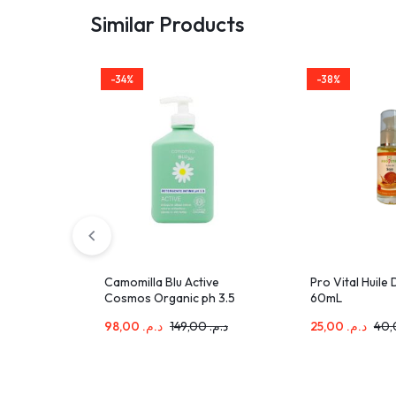
Similar Products
-34%
-38%
Camomilla Blu Active
Pro Vital Huile
Cosmos Organic ph 3.5
60mL
300ml
98,00
د.م.
149,00
د.م.
25,00
د.م.