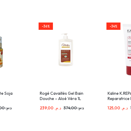
-36%
-34%
 De Soja
Rogé Cavaillès Gel Bain
Kaline K.REP
Douche – Aloé Véra 1L
Reparatrice
40ml
40,00
د.م.
239,00
د.م.
374,00
د.م.
125,00
د.م.