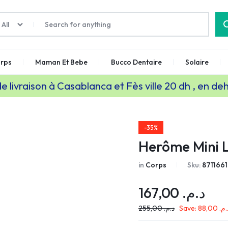
All
rps
Maman Et Bebe
Bucco Dentaire
Solaire
de livraison à Casablanca et Fès ville 20 dh , en de
-35%
Herôme Mini L
in
Corps
Sku:
871166
167,00
د.م.
255,00
د.م.
Save:
88,00
د.م