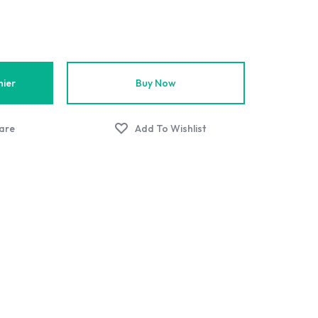
nier
Buy Now