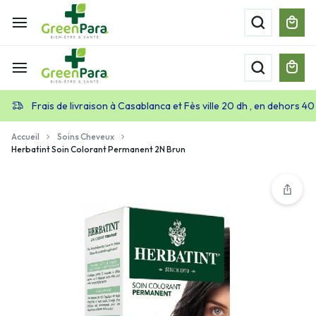
Frais de livraison à Casablanca et Fès ville 20 dh , en dehors 40
Accueil
Soins Cheveux
Herbatint Soin Colorant Permanent 2N Brun