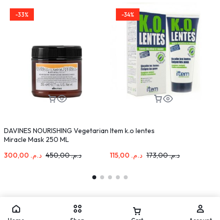
-33%
-34%
DAVINES NOURISHING Vegetarian
Item k.o lentes
I
Miracle Mask 250 ML
1
300,00
د.م.
450,00
د.م.
115,00
د.م.
173,00
د.م.