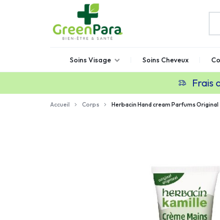
GREENPARA
Parapharmacie
Soins Visage
Soins Cheveux
Co
en
ligne
Frais 
Maroc
Accueil
Corps
Herbacin Hand cream Parfums Original