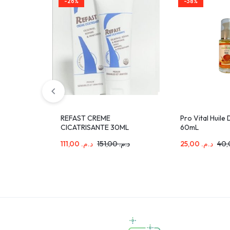
-26%
-38%
REFAST CREME
Pro Vital Huile
CICATRISANTE 30ML
60mL
111,00
د.م.
151,00
د.م.
25,00
د.م.