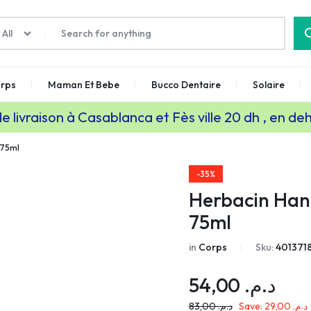
All
rps
Maman Et Bebe
Bucco Dentaire
Solaire
de livraison à Casablanca et Fès ville 20 dh , en de
 75ml
-35%
Herbacin Han
75ml
in
Corps
Sku:
401371
54,00
د.م.
83,00
د.م.
Save:
29,00
د.م.