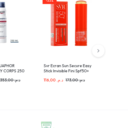
-33%
-34%
QUAPHOR
Svr Ecran Sun Secure Easy
PENTA Bru
Y CORPS 250
Stick Invisible Fini Spf50+
Dépigmen
10g
200ml
353,00
د.م.
116,00
د.م.
173,00
د.م.
376,00
م