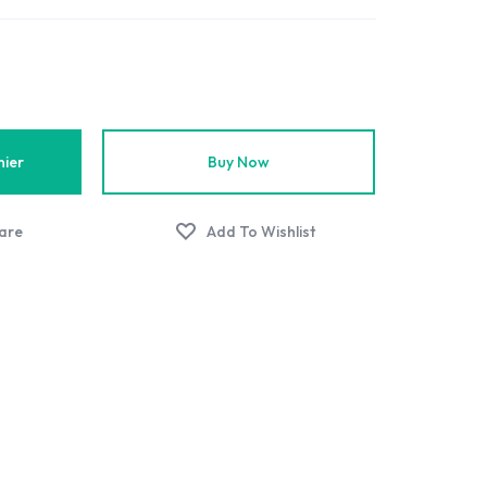
nier
Buy Now