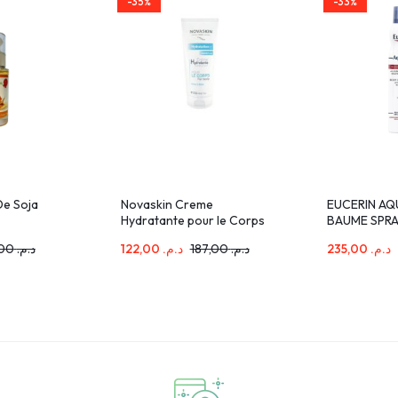
-35%
-33%
 De Soja
Novaskin Creme
EUCERIN A
Hydratante pour le Corps
BAUME SPRA
200ml
ML
40,00
د.م.
122,00
د.م.
187,00
د.م.
235,00
د.م.