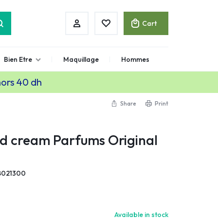
Cart
Bien Etre
Maquillage
Hommes
hors 40 dh
Share
Print
d cream Parfums Original
8021300
Available in stock