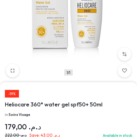
1/1
-19%
Heliocare 360° water gel spf50+ 50ml
in
Soins Visage
179,00
د.م.
222,00
د.م.
Save:
43,00
د.م.
Available in stock