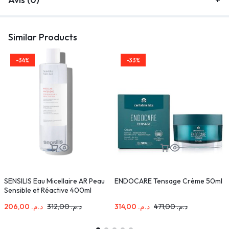
Similar Products
-34%
-33%
SENSILIS Eau Micellaire AR Peau
ENDOCARE Tensage Crème 50ml
C
Sensible et Réactive 400ml
206,00
د.م.
312,00
د.م.
314,00
د.م.
471,00
د.م.