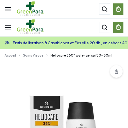
Frais de livraison à Casablanca et Fès ville 20 dh , en dehors 40
Accueil
Soins Visage
Heliocare 360° water gel spf50+ 50ml