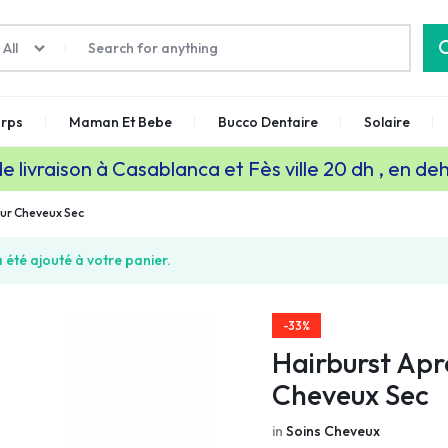
All
rps
Maman Et Bebe
Bucco Dentaire
Solaire
de livraison à Casablanca et Fès ville 20 dh , en de
ur Cheveux Sec
été ajouté à votre panier.
-33%
Hairburst Ap
Cheveux Sec
in
Soins Cheveux