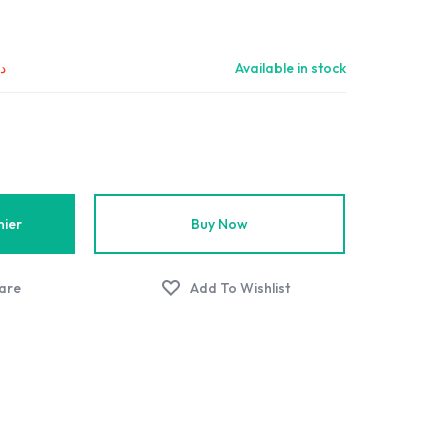
د.
Available in stock
nier
Buy Now