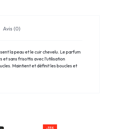
Avis (0)
nt la peau et le cuir chevelu. Le parfum
et sans frisottis avec l’utilisation
cles. Maintient et définit les boucles et
-35%
-35%