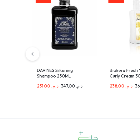
DAVINES Silkening
Biokera Fresh 
Shampoo 250ML
Curly Cream 3
231,00
د.م.
347,00
د.م.
238,00
د.م.