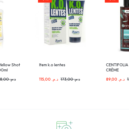
Yellow Shot
Item k.o lentes
CENTIFOLIA
00ml
CRÈME
ANTIPELLIC
368,00
د.م.
115,00
د.م.
173,00
د.م.
89,00
د.م.