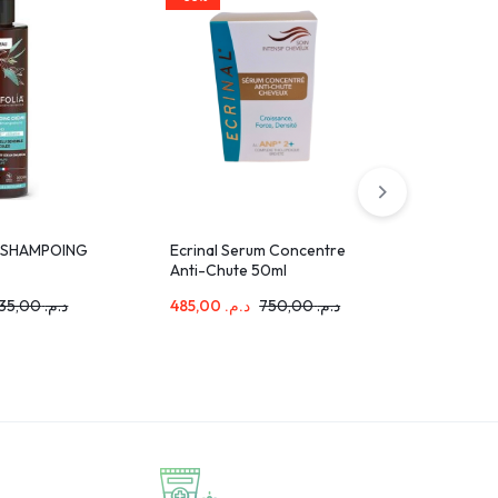
 SHAMPOING
Ecrinal Serum Concentre
Th-Vitali
Anti-Chute 50ml
Blond Mo
ULAIRE200ml
135,00
د.م.
485,00
د.م.
750,00
د.م.
78,00
د.م