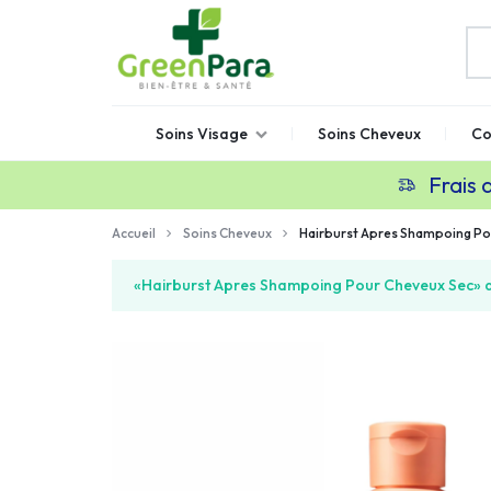
GREENPARA
Parapharmacie
Soins Visage
Soins Cheveux
Co
en
ligne
Frais 
Maroc
Accueil
Soins Cheveux
Hairburst Apres Shampoing Po
«Hairburst Apres Shampoing Pour Cheveux Sec» a 