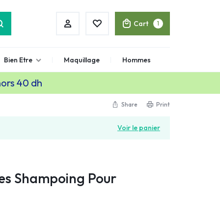
Cart
1
Bien Etre
Maquillage
Hommes
hors 40 dh
Share
Print
Voir le panier
res Shampoing Pour