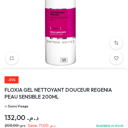
1/1
-35%
FLOXIA GEL NETTOYANT DOUCEUR REGENIA
PEAU SENSIBLE 200ML
in
Soins Visage
132,00
د.م.
203,00
د.م.
Save:
71,00
د.م.
Available in stock