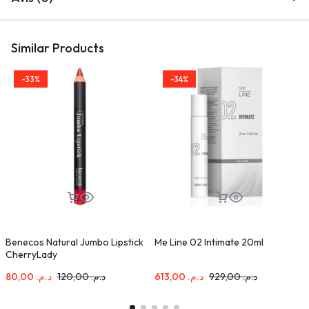
Similar Products
-33%
-34%
Benecos Natural Jumbo Lipstick
Me Line 02 Intimate 20ml
M
CherryLady
A
80,00
د.م.
120,00
د.م.
613,00
د.م.
929,00
د.م.