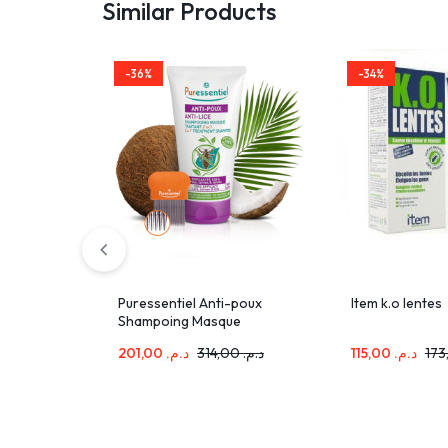
Similar Products
-36%
-34%
Puressentiel Anti-poux
Item k.o lentes
Shampoing Masque
Traitant 2en 1 150ml
201,00
د.م.
314,00
د.م.
115,00
د.م.