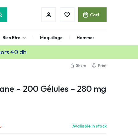
Cart
Bien Etre
Maquillage
Hommes
hors 40 dh
Share
Print
iane – 200 Gélules – 280 mg
.
Available in stock