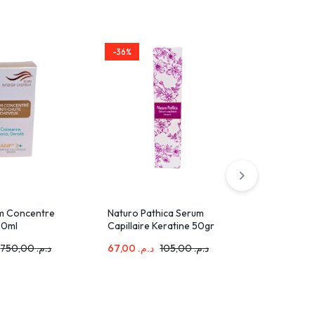
-36%
-35%
um Concentre
Naturo Pathica Serum
Erayba A
50ml
Capillaire Keratine 50gr
250ml
750,00
د.م.
67,00
د.م.
105,00
د.م.
223,00
.م