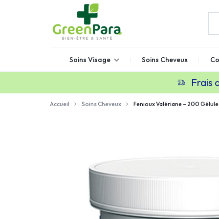
GREENPARA
Parapharmacie
Soins Visage
Soins Cheveux
Co
en
ligne
Frais 
Maroc
Accueil
Soins Cheveux
Fenioux Valériane – 200 Gélul