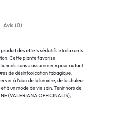
Avis (0)
 produit des effets sédatifs etrelaxants.
tion. Cette plante favorise
ntionnels sans « assommer » pour autant
ures de désintoxication tabagique.
rver à l’abri de la lumière, de la chaleur
 et à un mode de vie sain. Tenir hors de
ERIANE (VALERIANA OFFICINALIS),