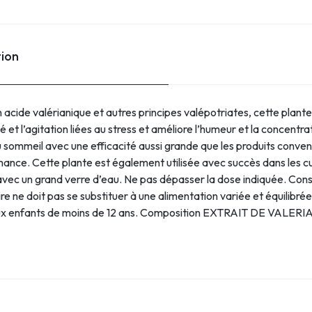
tion
n acide valérianique et autres principes valépotriates, cette plante
 et l’agitation liées au stress et améliore l’humeur et la concentra
u sommeil avec une efficacité aussi grande que les produits conve
umance. Cette plante est également utilisée avec succès dans les c
ir avec un grand verre d’eau. Ne pas dépasser la dose indiquée. Conse
e ne doit pas se substituer à une alimentation variée et équilibrée
 aux enfants de moins de 12 ans. Composition EXTRAIT DE VAL