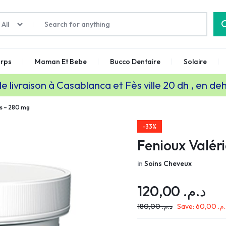
All
rps
Maman Et Bebe
Bucco Dentaire
Solaire
de livraison à Casablanca et Fès ville 20 dh , en de
es – 280 mg
-33%
Fenioux Valér
in
Soins Cheveux
120,00
د.م.
180,00
د.م.
Save:
60,00
د.م