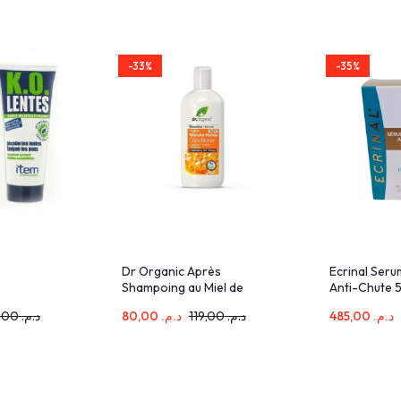
-33%
-35%
Dr Organic Après
Ecrinal Ser
Shampoing au Miel de
Anti-Chute 
Manuka 265Ml
173,00
د.م.
80,00
د.م.
119,00
د.م.
485,00
د.م.