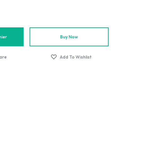
nier
Buy Now