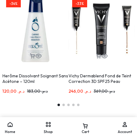
-34%
-33%
Herôme Dissolvant Soignant Sans
Vichy Dermablend Fond de Teint
L
Acétone – 120ml
Correction 3D SPF25 Peau
d
Grasse Acnéique | 30ml
M
120,00
د.م.
183,00
د.م.
246,00
د.م.
369,00
د.م.
Home
Shop
Cart
Account