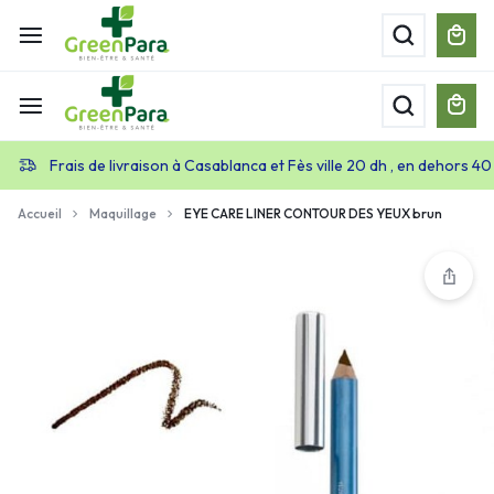
Frais de livraison à Casablanca et Fès ville 20 dh , en dehors 40
Accueil
Maquillage
EYE CARE LINER CONTOUR DES YEUX brun