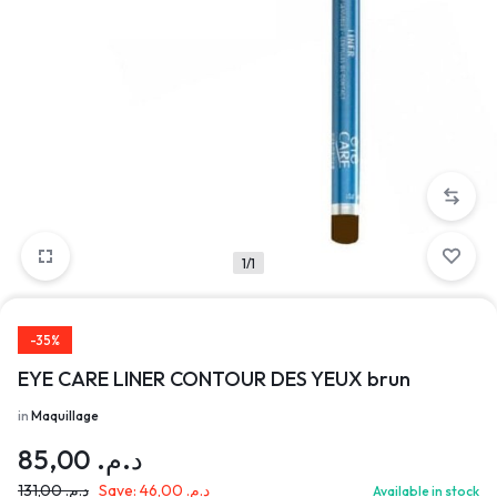
1/1
-35%
EYE CARE LINER CONTOUR DES YEUX brun
in
Maquillage
85,00
د.م.
131,00
د.م.
Save:
46,00
د.م.
Available in stock