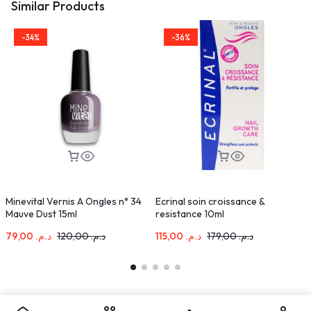
Similar Products
-34%
-36%
Minevital Vernis A Ongles n° 34
Ecrinal soin croissance &
M
Mauve Dust 15ml
resistance 10ml
79,00
د.م.
120,00
د.م.
115,00
د.م.
179,00
د.م.