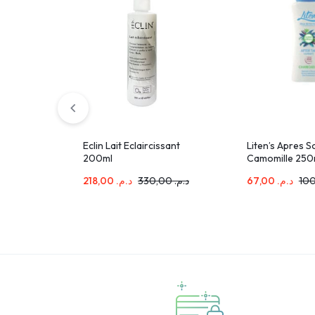
Eclin Lait Eclaircissant
Liten’s Apres So
200ml
Camomille 250
218,00
د.م.
330,00
د.م.
67,00
د.م.