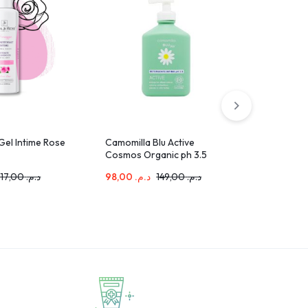
 Gel Intime Rose
Camomilla Blu Active
EUCERIN
Cosmos Organic ph 3.5
BAUME S
300ml
ML
117,00
د.م.
98,00
د.م.
149,00
د.م.
235,00
د.