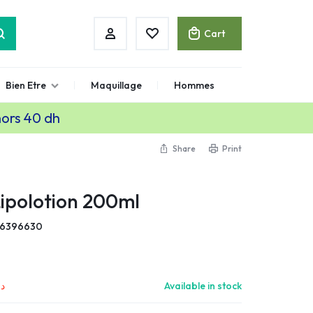
Cart
Bien Etre
Maquillage
Hommes
hors 40 dh
Share
Print
Lipolotion 200ml
76396630
م.
Available in stock