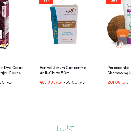
-35%
-36%
air Dye Color
Ecrinal Serum Concentre
Puressentiel
Acajou Rouge
Anti-Chute 50ml
Shampoing 
Traitant 2en
75,00
د.م.
485,00
د.م.
750,00
د.م.
201,00
د.م.