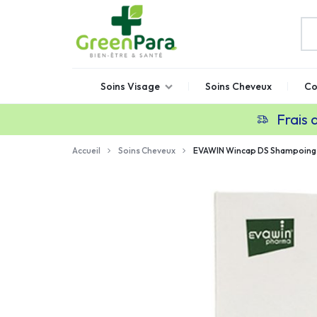
GREENPARA
Parapharmacie
Soins Visage
Soins Cheveux
Co
en
ligne
Frais 
Maroc
Accueil
Soins Cheveux
EVAWIN Wincap DS Shampoing A