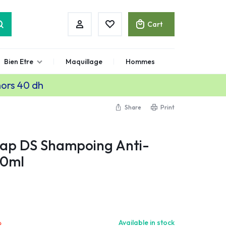
Cart
Bien Etre
Maquillage
Hommes
hors 40 dh
Share
Print
ap DS Shampoing Anti-
00ml
.
Available in stock