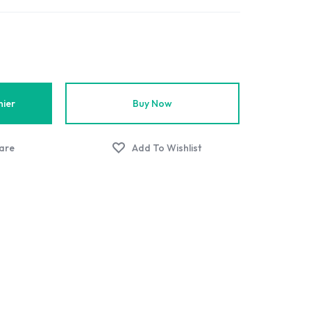
nier
Buy Now