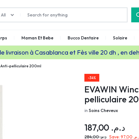
All
rps
Maman Et Bebe
Bucco Dentaire
Solaire
de livraison à Casablanca et Fès ville 20 dh , en de
nti-pelliculaire 200ml
-34%
EVAWIN Winc
pelliculaire 2
in
Soins Cheveux
187,00
د.م.
284,00
د.م.
Save:
97,00
د.م