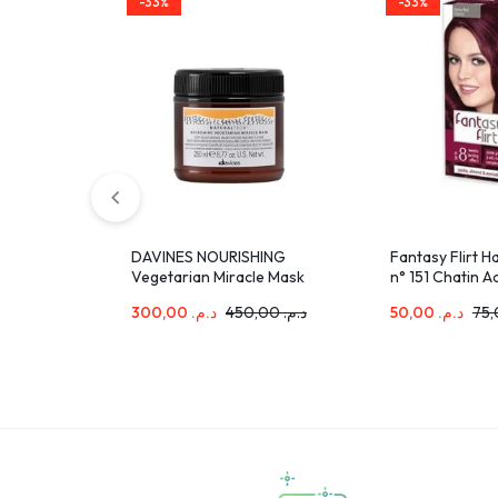
-33%
-33%
DAVINES NOURISHING
Fantasy Flirt H
Vegetarian Miracle Mask
n° 151 Chatin 
250 ML
Intense 108ml
300,00
د.م.
450,00
د.م.
50,00
د.م.