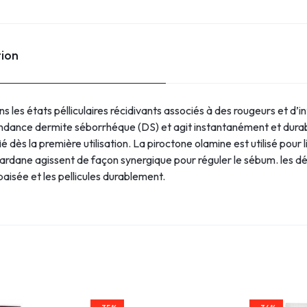
tion
les états pélliculaires récidivants associés à des rougeurs et d
ance dermite séborrhéque (DS) et agit instantanément et durable
ié dès la première utilisation. La piroctone olamine est utilisé pour l
 bardane agissent de façon synergique pour réguler le sébum. les
aisée et les pellicules durablement.