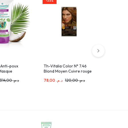
-35%
-36%
 Anti-poux
Th-Vitalia Color N° 7.46
PURESSE
Masque
Blond Moyen Cuivre rouge
SHAMPOI
 1 150ml
BIO 200 
314,00
د.م.
78,00
د.م.
120,00
د.م.
101,00
.م