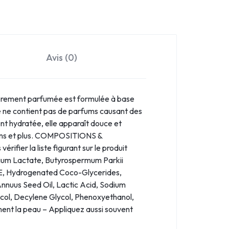
Avis (0)
gèrement parfumée est formulée à base
le ne contient pas de parfums causant des
nt hydratée, elle apparaît douce et
3 ans et plus. COMPOSITIONS &
ifier la liste figurant sur le produit
odium Lactate, Butyrospermum Parkii
e SE, Hydrogenated Coco-Glycerides,
Annuus Seed Oil, Lactic Acid, Sodium
col, Decylene Glycol, Phenoxyethanol,
ent la peau – Appliquez aussi souvent