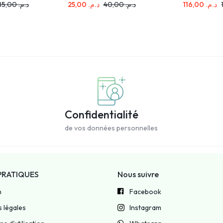
585,00
د.م.
25,00
د.م.
40,00
د.م.
116,00
د.م.
Confidentialité
de vos données personnelles
PRATIQUES
Nous suivre
n
Facebook
 légales
Instagram