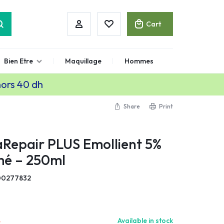
Cart
Bien Etre
Maquillage
Hommes
hors 40 dh
Share
Print
Repair PLUS Emollient 5%
mé – 250ml
00277832
.
Available in stock