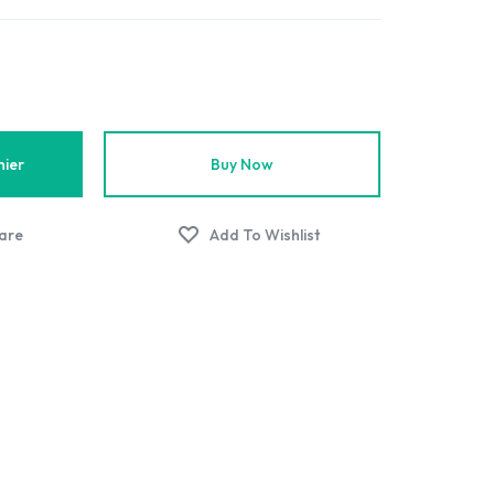
nier
Buy Now