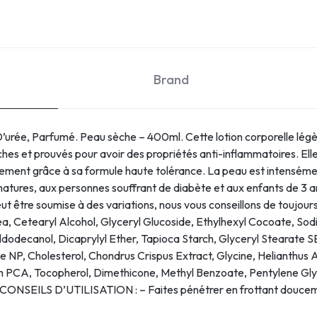
Brand
’urée, Parfumé. Peau sèche – 400ml. Cette lotion corporelle lé
èches et prouvés pour avoir des propriétés anti-inflammatoires. El
sement grâce à sa formule haute tolérance. La peau est intenséme
matures, aux personnes souffrant de diabète et aux enfants de 
 être soumise à des variations, nous vous conseillons de toujours vér
rea, Cetearyl Alcohol, Glyceryl Glucoside, Ethylhexyl Cocoate, S
tyldodecanol, Dicaprylyl Ether, Tapioca Starch, Glyceryl Stearat
e NP, Cholesterol, Chondrus Crispus Extract, Glycine, Helianthus 
um PCA, Tocopherol, Dimethicone, Methyl Benzoate, Pentylene Gly
 CONSEILS D’UTILISATION : – Faites pénétrer en frottant doucem