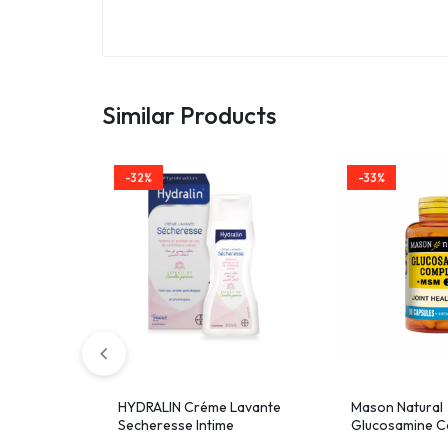
Similar Products
-32%
-33%
HYDRALIN Créme Lavante
Mason Natural
Secheresse Intime
Glucosamine C
+MSM 90 capsu