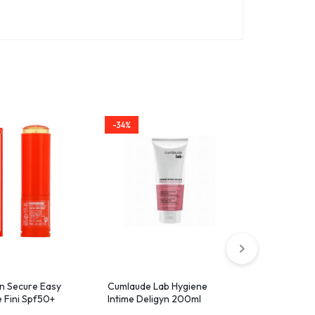
-34%
-33%
un Secure Easy
Cumlaude Lab Hygiene
Linx Sys
le Fini Spf50+
Intime Deligyn 200ml
Suveillan
Continu