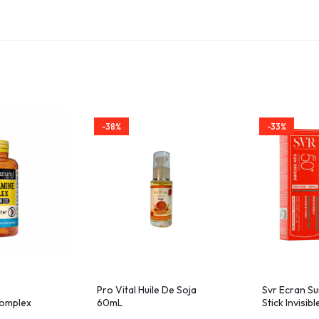
-38%
-33%
Pro Vital Huile De Soja
Svr Ecran S
omplex
60mL
Stick Invisib
les 1263-
10g