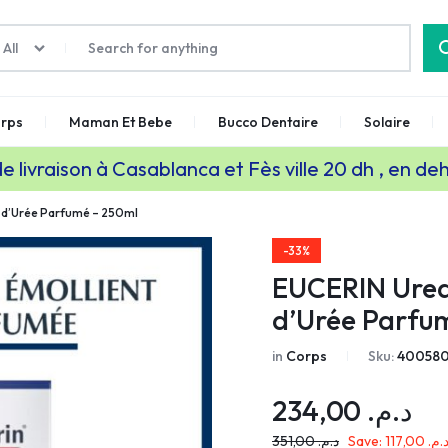
All
rps
Maman Et Bebe
Bucco Dentaire
Solaire
de livraison à Casablanca et Fès ville 20 dh , en de
 d’Urée Parfumé – 250ml
-33%
EUCERIN Urea
d’Urée Parfu
in
Corps
Sku:
40058
234,00
د.م.
351,00
د.م.
Save:
117,00
د.م