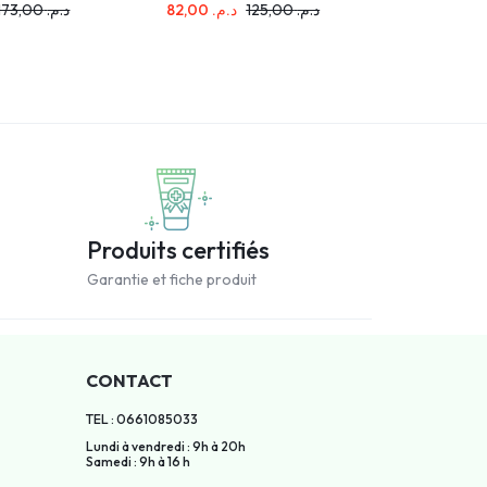
173,00
د.م.
82,00
د.م.
125,00
د.م.
620,00
م
Produits certifiés
Garantie et fiche produit
CONTACT
TEL : 0661085033
Lundi à vendredi : 9h à 20h
Samedi : 9h à 16 h