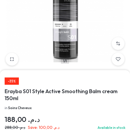
1/1
-35%
Erayba S01 Style Active Smoothing Balm cream
150ml
in
Soins Cheveux
188,00
د.م.
288,00
د.م.
Save:
100,00
د.م.
Available in stock