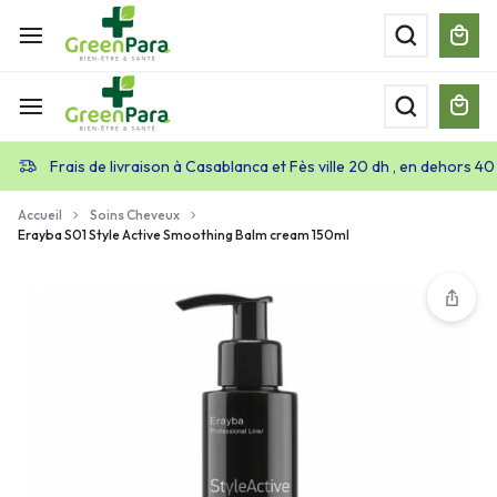
Frais de livraison à Casablanca et Fès ville 20 dh , en dehors 40
Accueil
Soins Cheveux
Erayba S01 Style Active Smoothing Balm cream 150ml