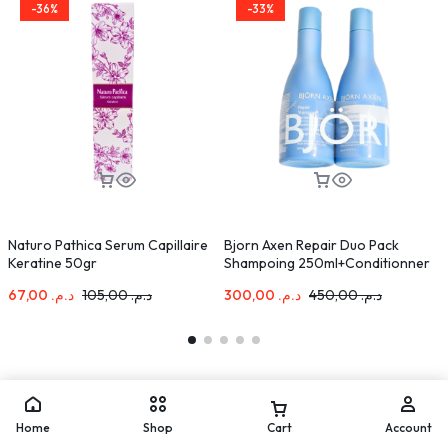
-36%
-33%
Naturo Pathica Serum Capillaire
Bjorn Axen Repair Duo Pack
B
Keratine 50gr
Shampoing 250ml+Conditionner
C
250ml
67,00
د.م.
105,00
د.م.
300,00
د.م.
450,00
د.م.
Home
Shop
Cart
Account