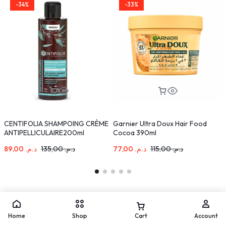
-34%
-33%
CENTIFOLIA SHAMPOING CRÈME
Garnier Ultra Doux Hair Food
D
ANTIPELLICULAIRE200ml
Cocoa 390ml
89,00
د.م.
135,00
د.م.
77,00
د.م.
115,00
د.م.
Home
Shop
Cart
Account