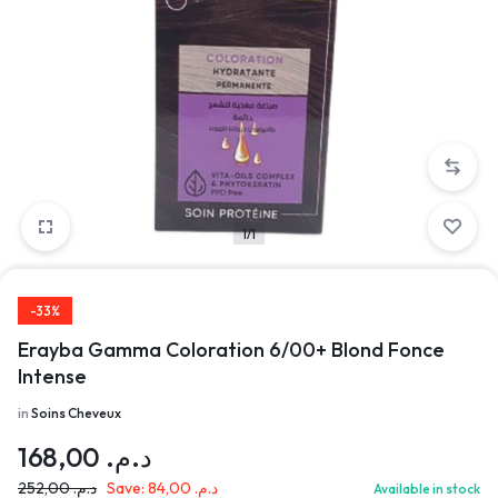
1/1
-33%
Erayba Gamma Coloration 6/00+ Blond Fonce
Intense
in
Soins Cheveux
168,00
د.م.
252,00
د.م.
Save:
84,00
د.م.
Available in stock