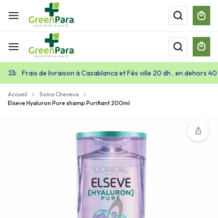
Frais de livraison à Casablanca et Fès ville 20 dh , en dehors 40
Accueil
Soins Cheveux
Elseve Hyaluron Pure shamp Purifiant 200ml