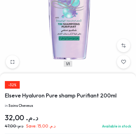
1/1
-32%
Elseve Hyaluron Pure shamp Purifiant 200ml
in
Soins Cheveux
32,00
د.م.
47,00
د.م.
Save:
15,00
د.م.
Available in stock