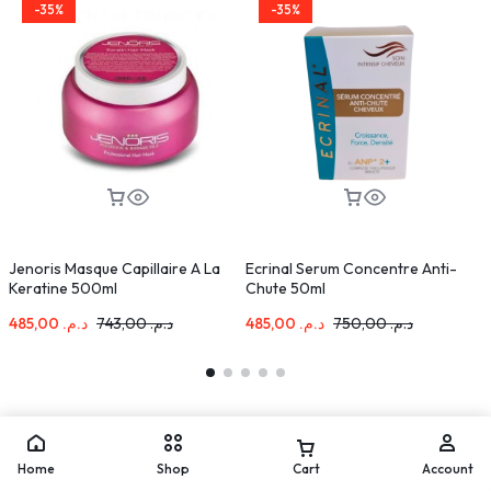
-35%
-35%
Jenoris Masque Capillaire A La
Ecrinal Serum Concentre Anti-
C
Keratine 500ml
Chute 50ml
A
485,00
د.م.
743,00
د.م.
485,00
د.م.
750,00
د.م.
Home
Shop
Cart
Account