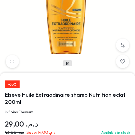
1/1
-33%
Elseve Huile Extraodinaire shamp Nutrition eclat
200ml
in
Soins Cheveux
29,00
د.م.
43,00
د.م.
Save:
14,00
د.م.
Available in stock