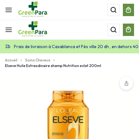
Frais de livraison à Casablanca et Fès ville 20 dh , en dehors 40
Accueil
Soins Cheveux
Elseve Huile Extraodinaire shamp Nutrition eclat 200ml