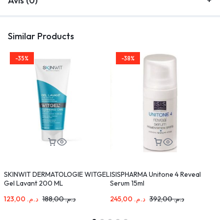
Avis (0)
Similar Products
-35%
-38%
SKINWIT DERMATOLOGIE WITGEL
ISISPHARMA Unitone 4 Reveal
J
Gel Lavant 200 ML
Serum 15ml
C
123,00
د.م.
188,00
د.م.
245,00
د.م.
392,00
د.م.