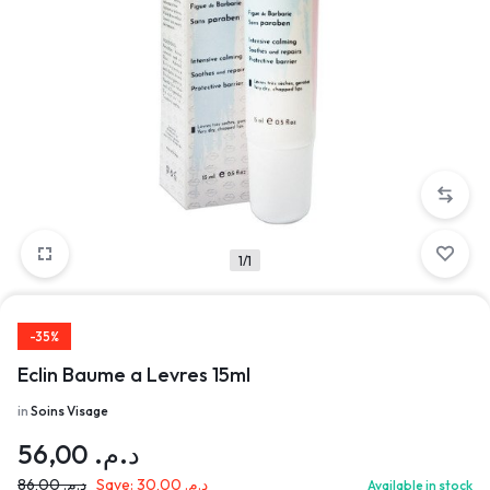
1/1
-35%
Eclin Baume a Levres 15ml
in
Soins Visage
56,00
د.م.
86,00
د.م.
Save:
30,00
د.م.
Available in stock