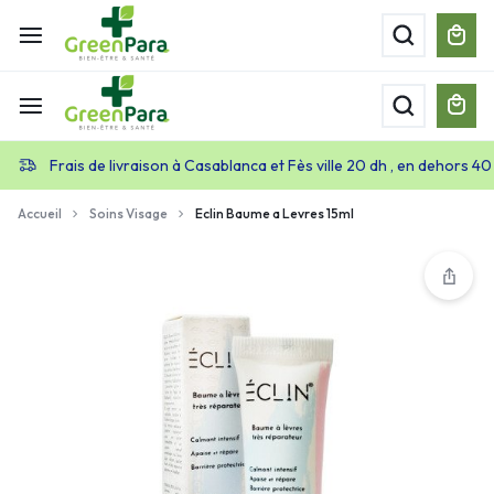
Frais de livraison à Casablanca et Fès ville 20 dh , en dehors 40
Accueil
Soins Visage
Eclin Baume a Levres 15ml