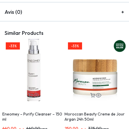
Avis (0)
Similar Products
-33%
-33%
Eneomey – Purify Cleanser – 150
Moroccan Beauty Creme de Jour
ml
Argan 24h 50ml
4
440,00
د.م.
660,00
د.م.
250,00
د.م.
375,00
د.م.