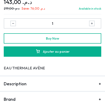
143,00
د.م.
219,00
د.م.
Save:
76,00
د.م.
Available in stock
Buy Now
Ajouter au panier
EAU THERMALE AVÈNE
Description
Brand