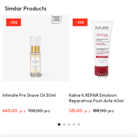
Similar Products
-34%
-34%
Intimate Pre Shave Oil 30ml
Kaline K.REPAIR Emulsion
M
Reparatrice Post-Acte 40ml
F
463,00
د.م.
702,00
د.م.
125,00
د.م.
188,00
د.م.