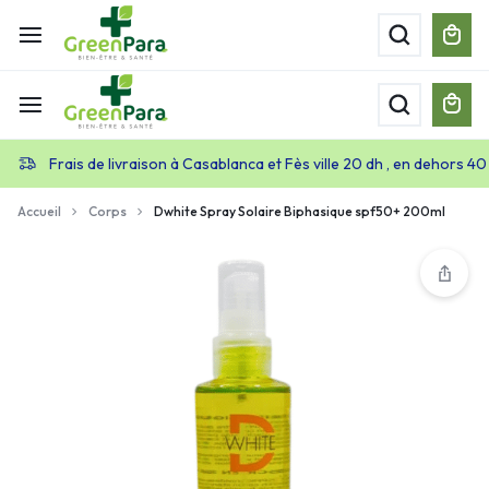
Frais de livraison à Casablanca et Fès ville 20 dh , en dehors 40
Accueil
Corps
Dwhite Spray Solaire Biphasique spf50+ 200ml