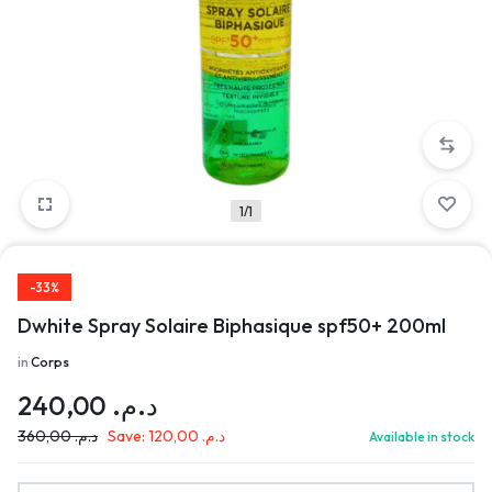
1/1
-33%
Dwhite Spray Solaire Biphasique spf50+ 200ml
in
Corps
240,00
د.م.
360,00
د.م.
Save:
120,00
د.م.
Available in stock