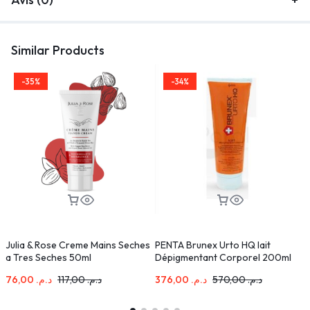
Similar Products
-35%
-34%
Julia & Rose Creme Mains Seches
PENTA Brunex Urto HQ lait
I
a Tres Seches 50ml
Dépigmentant Corporel 200ml
76,00
د.م.
117,00
د.م.
376,00
د.م.
570,00
د.م.