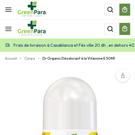
Frais de livraison à Casablanca et Fès ville 20 dh , en dehors 40
Accueil
Corps
Dr Organic Déodorant à la Vitamine E 50Ml