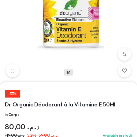
1/1
-33%
Dr Organic Déodorant à la Vitamine E 50Ml
in
Corps
80,00
د.م.
119,00
د.م.
Save:
39,00
د.م.
Available in stock