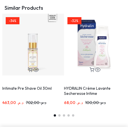
Similar Products
-34%
-32%
Intimate Pre Shave Oil 30ml
HYDRALIN Créme Lavante
P
Secheresse Intime
463,00
د.م.
702,00
د.م.
68,00
د.م.
100,00
د.م.