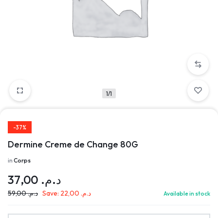
1/1
-37%
Dermine Creme de Change 80G
in
Corps
37,00
د.م.
59,00
د.م.
Save:
22,00
د.م.
Available in stock