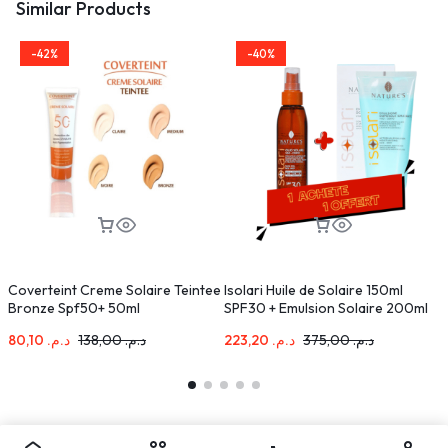
Similar Products
-42%
-40%
Coverteint Creme Solaire Teintee
Isolari Huile de Solaire 150ml
S
Bronze Spf50+ 50ml
SPF30 + Emulsion Solaire 200ml
F
Pack
80,10
د.م.
138,00
د.م.
223,20
د.م.
375,00
د.م.