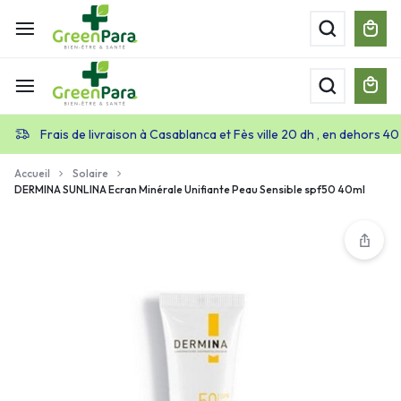
Frais de livraison à Casablanca et Fès ville 20 dh , en dehors 40
Accueil
Solaire
DERMINA SUNLINA Ecran Minérale Unifiante Peau Sensible spf50 40ml