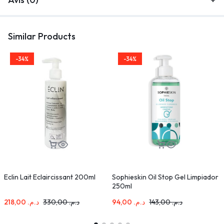
Similar Products
-34%
-34%
Eclin Lait Eclaircissant 200ml
Sophieskin Oil Stop Gel Limpiador
I
250ml
218,00
د.م.
330,00
د.م.
94,00
د.م.
143,00
د.م.