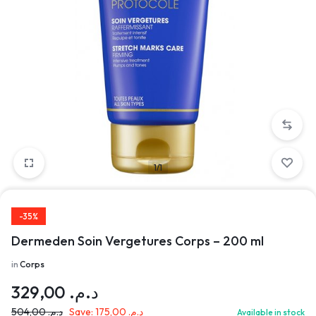
1/1
-35%
Dermeden Soin Vergetures Corps – 200 ml
in
Corps
329,00
د.م.
504,00
د.م.
Save:
175,00
د.م.
Available in stock